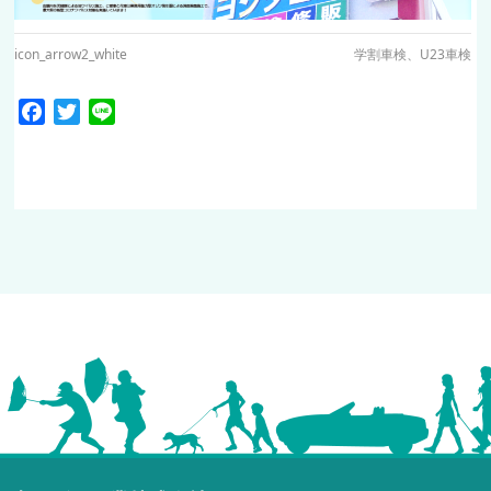
icon_arrow2_white
学割車検、U23車検
Facebook
Twitter
Line