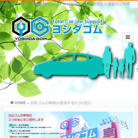
創業92年の信頼、年間1,000台以上の車検整備実績のある国土交通省指定民間
車検場。いわき市の車検・中古車買取・販売は信頼と実績のヨシダゴム
HOME
»
吉田ゴムの車検が提供する3つの安心