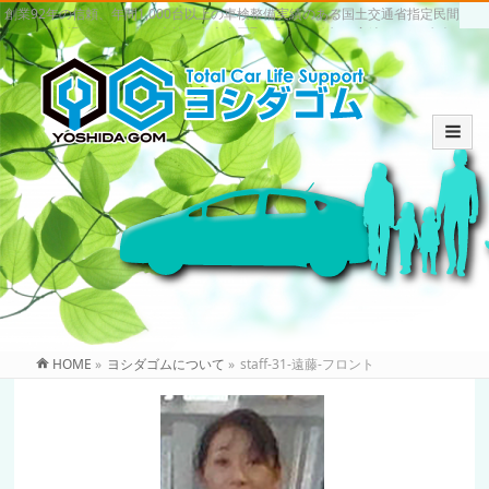
創業92年の信頼、年間1,000台以上の車検整備実績のある国土交通省指定民間
車検場。いわき市の車検・中古車買取・販売は信頼と実績のヨシダゴム
HOME
»
ヨシダゴムについて
»
staff-31-遠藤-フロント