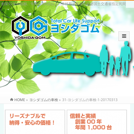
創業92年の信頼、年間1,000台以上の車検整備実績のある国土交通省指定民間
車検場。いわき市の車検・中古車買取・販売は信頼と実績のヨシダゴム
HOME
»
ヨシダゴムの車検
»
31-ヨシダゴムの車検-1-20170313