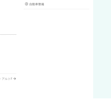
自動車整備
→
 アルトF