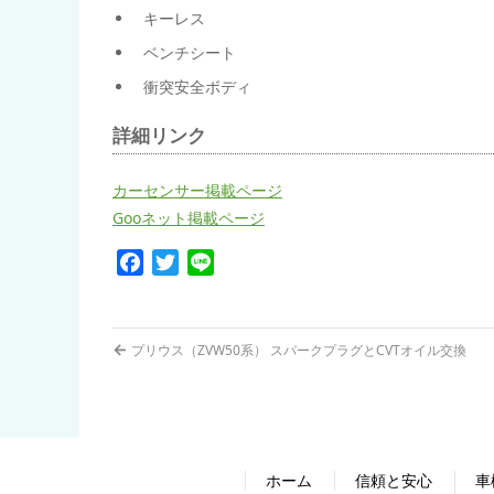
キーレス
ベンチシート
衝突安全ボディ
詳細リンク
カーセンサー掲載ページ
Gooネット掲載ページ
Facebook
Twitter
Line
←
プリウス（ZVW50系） スパークプラグとCVTオイル交換
ホーム
信頼と安心
車