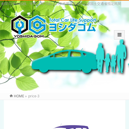
創業92年の信頼、年間1,000台以上の車検整備実績のある国土交通省指定民間
車検場。いわき市の車検・中古車買取・販売は信頼と実績のヨシダゴム
HOME
»
price-3