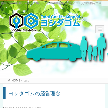
創業92年の信頼、年間1,000台以上の車検整備実績のある国土交通省指定民間
車検場。いわき市の車検・中古車買取・販売は信頼と実績のヨシダゴム
HOME
»
test
ヨシダゴムの経営理念